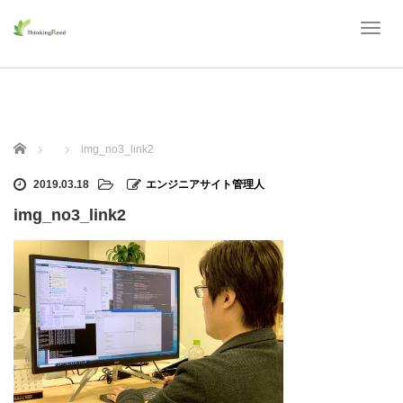
T
o
g
g
l
e
n
ホーム
img_no3_link2
a
v
2019.03.18
エンジニアサイト管理人
i
g
img_no3_link2
a
t
i
o
n