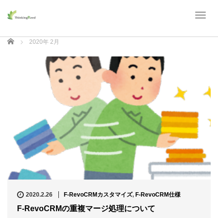
T
o
g
ホーム
2020年 2月
g
l
e
n
a
v
i
g
a
t
i
o
n
2020.2.26
F-RevoCRMカスタマイズ
,
F-RevoCRM仕様
F-RevoCRMの重複マージ処理について