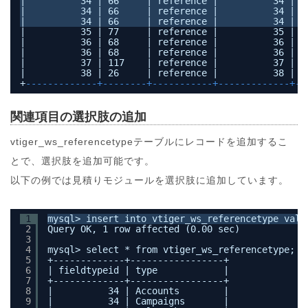
|          34 | 66     | reference |          34 | H
|          34 | 66     | reference |          34 | L
|          34 | 66     | reference |          34 | P
|          35 | 77     | reference |          35 | U
|          36 | 68     | reference |          36 | A
|          36 | 68     | reference |          36 | C
|          37 | 117    | reference |          37 | C
|          38 | 26     | reference |          38 | D
+
-------------+--------+-----------+-------------+--
関連項目の選択肢の追加
vtiger_ws_referencetypeテーブルにレコードを追加するこ
とで、選択肢を追加可能です。
以下の例では見積りモジュールを選択肢に追加しています。
1
mysql> insert into vtiger_ws_referencetype valu
2
Query OK, 1 row affected (0.00 sec)
3
4
mysql> select * from vtiger_ws_referencetype;
5
+-------------+-----------------+
6
| fieldtypeid | type            |
7
+-------------+-----------------+
8
|          34 | Accounts        |
9
|          34 | Campaigns       |