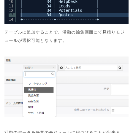
10
|          34 | HelpDesk        |
11
|          34 | Leads           |
12
|          34 | Potentials      |
13
|          34 | Quotes          |
14
+-------------+-----------------+
テーブルに追加することで、活動の編集画面にて見積りモジ
ュールが選択可能となります。
活動のデータを任意のモジュールに紐づけることが出来る