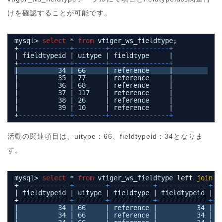
けを確認することが可能です。
mysql> 
select
* 
from
vtiger_ws_fieldtype;
+
-------------+--------+---------------+
| fieldtypeid | uitype | fieldtype     |
+
-------------+--------+---------------+
|          34 | 66     | reference     |
|          35 | 77     | reference     |
|          36 | 68     | reference     |
|          37 | 117    | reference     |
|          38 | 26     | reference     |
|          39 | 10     | reference     |
+
-------------+--------+---------------+
活動の関連項目は、uitype：66、fieldtypeid：34となりま
す。
mysql> 
select
* 
from
vtiger_ws_fieldtype 
left
join
v
+
-------------+--------+-----------+-------------+--
| fieldtypeid | uitype | fieldtype | fieldtypeid | t
+
-------------+--------+-----------+-------------+--
|          34 | 66     | reference |          34 | A
|          34 | 66     | reference |          34 | C