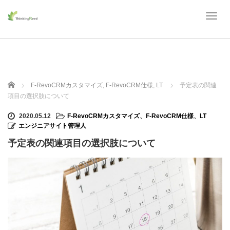
T
o
g
g
l
e
n
ホーム
F-RevoCRMカスタマイズ
,
F-RevoCRM仕様
,
LT
予定表の関連
a
項目の選択肢について
v
i
2020.05.12
F-RevoCRMカスタマイズ
、
F-RevoCRM仕様
、
LT
g
エンジニアサイト管理人
a
t
予定表の関連項目の選択肢について
i
o
n