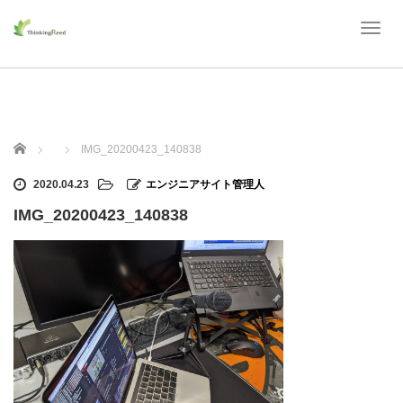
T
o
g
g
l
e
n
ホーム
IMG_20200423_140838
a
v
2020.04.23
エンジニアサイト管理人
i
g
IMG_20200423_140838
a
t
i
o
n