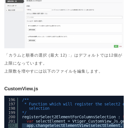
「カラムと順番の選択 (最大 12) :」はデフォルトでは12個が
上限になっています。
上限数を増やすには以下のファイルを編集します。
CustomView.js
196
/**
197
* Function which will register the select2 el
198
selection
199
*/
200
registerSelect2ElementForColumnsSelection : 
fu
201
var
selectElement = Vtiger_CustomView_Js.get
202
app.changeSelectElementView(selectElement, 
'