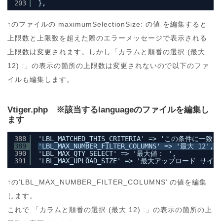
203
},
↑のファイルの maximumSelectionSize: の値 を編集すると
上限数と上限数を超えた際のエラーメッセージで表示される
上限数は変更されます。しかし「カラムと順番の選択 (最大
12) :」の表示の箇所の上限数は変更されないので以下のファ
イルも編集します。
Vtiger.php ※該当するlanguageのファイルを編集し
ます
388
'LBL_MATCHED_THIS_CRITERIA' => 'この条件に一致',
389
'LBL_MAX_NUMBER_FILTER_COLUMNS' => '最大 12',
390
'LBL_MAX_QTY_SELECT' => '最大値： ',
391
'LBL_MAX_UPLOAD_SIZE' => '最大アップロード サイズ
↑の’LBL_MAX_NUMBER_FILTER_COLUMNS’ の値を編集
します。
これで 「カラムと順番の選択 (最大 12) :」の表示の箇所の上