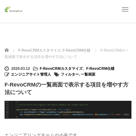
T
o
g
g
l
e
n
ホーム
F-RevoCRMカスタマイズ
,
F-RevoCRM仕様
F-RevoCRMの一
a
覧画面で表示する項目を増やす方法について
v
i
2020.03.12
F-RevoCRMカスタマイズ
、
F-RevoCRM仕様
g
エンジニアサイト管理人
フィルター
,
一覧画面
a
t
F-RevoCRMの一覧画面で表示する項目を増やす方
i
法について
o
n
エンジニアリングチームの小谷です。