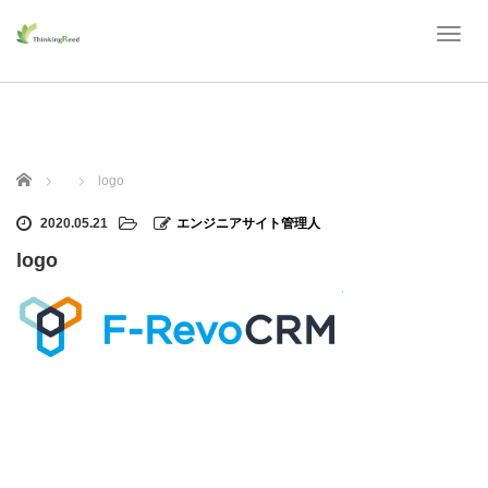
T
o
g
g
l
e
n
ホーム
logo
a
v
2020.05.21
エンジニアサイト管理人
i
g
logo
a
t
i
o
n