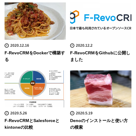
2020.12.16
2020.12.2
F-RevoCRMをDockerで構築す
F-RevoCRMをGithubに公開し
る
ました
2020.5.26
2020.5.19
F-RevoCRMとSalesforceと
Denoのインストールと使い方
kintoneの比較
の模索