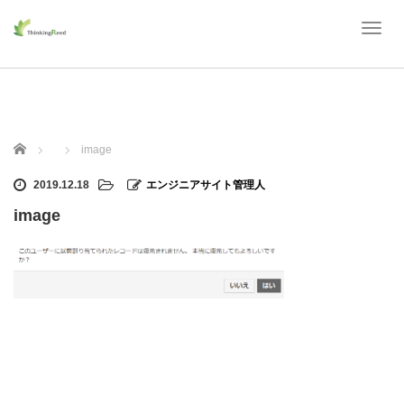
T
o
g
g
l
e
n
ホーム
image
a
v
2019.12.18
エンジニアサイト管理人
i
g
image
a
t
i
o
n