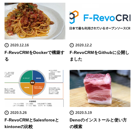
2020.12.16
2020.12.2
F-RevoCRMをDockerで構築す
F-RevoCRMをGithubに公開し
る
ました
2020.5.26
2020.5.19
F-RevoCRMとSalesforceと
Denoのインストールと使い方
kintoneの比較
の模索