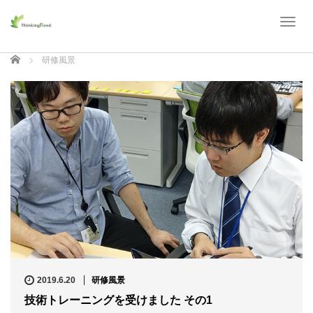
T
o
g
ホーム
研修風景
g
l
e
n
a
v
i
g
a
t
i
o
n
2019.6.20
研修風景
技術トレーニングを受けました その1