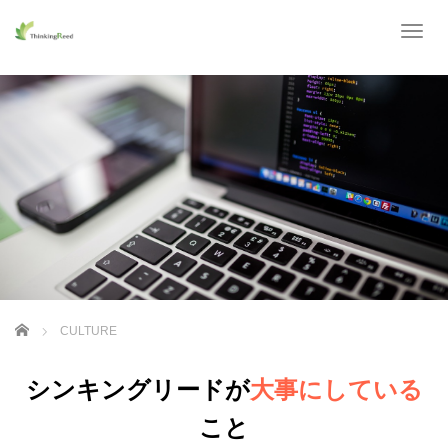
T
o
g
g
l
e
n
a
v
i
g
a
t
i
o
ホーム
CULTURE
n
シンキングリードが
大事にしている
こと